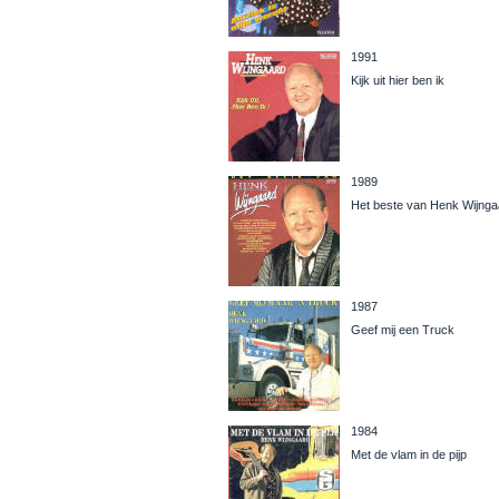
1991
Kijk uit hier ben ik
1989
Het beste van Henk Wijnga
1987
Geef mij een Truck
1984
Met de vlam in de pijp