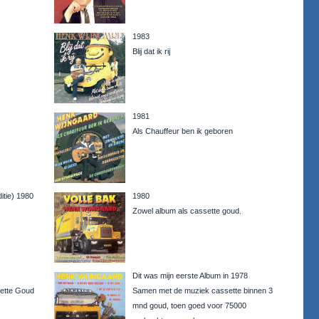
1983
Blij dat ik rij
1981
Als Chauffeur ben ik geboren
itie) 1980
1980
Zowel album als cassette goud.
Dit was mijn eerste Album in 1978
ette Goud
Samen met de muziek cassette binnen 3
mnd goud, toen goed voor 75000