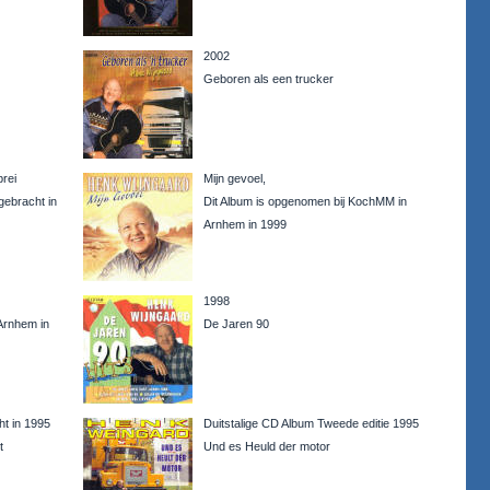
2002
Geboren als een trucker
rei
Mijn gevoel,
gebracht in
Dit Album is opgenomen bij KochMM in
Arnhem in 1999
1998
Arnhem in
De Jaren 90
ht in 1995
Duitstalige CD Album Tweede editie 1995
t
Und es Heuld der motor