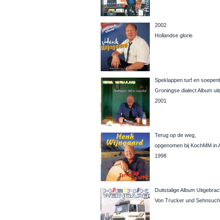
2002
Hollandse glorie
Speklappen turf en soepenb
Groningse dialect Album uit
2001
Terug op de weg,
opgenomen bij KochMM in 
1998
Duitstalige Album Uitgebrac
Von Trucker und Sehnsuch