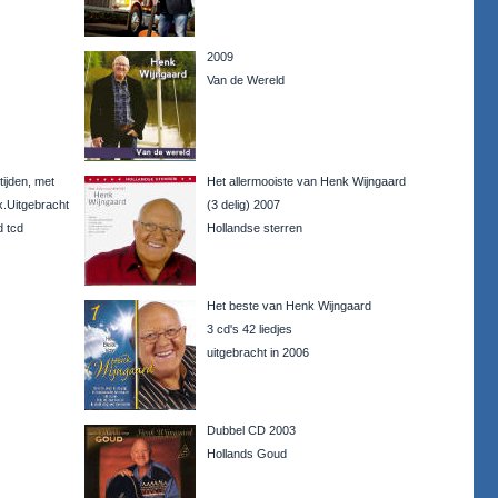
2009
Van de Wereld
tijden, met
Het allermooiste van Henk Wijngaard
x.Uitgebracht
(3 delig) 2007
d tcd
Hollandse sterren
Het beste van Henk Wijngaard
3 cd's 42 liedjes
uitgebracht in 2006
Dubbel CD 2003
Hollands Goud