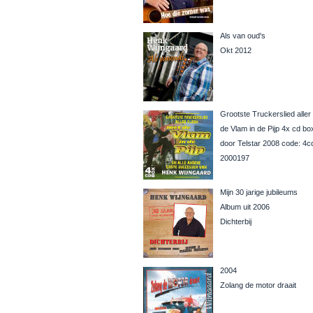
Als van oud's
Okt 2012
Grootste Truckerslied aller 
de Vlam in de Pijp 4x cd bo
door Telstar 2008 code: 4c
2000197
Mijn 30 jarige jubileums
Album uit 2006
Dichterbij
2004
Zolang de motor draait