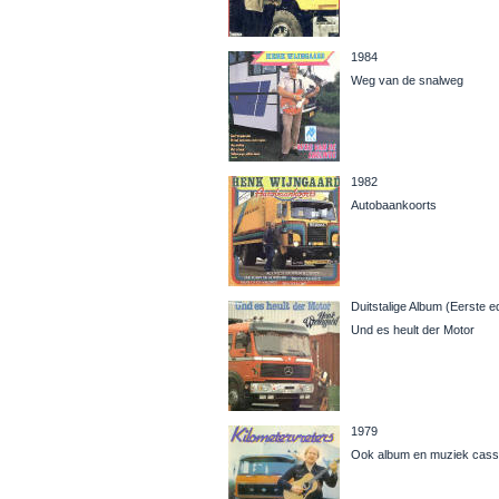
1984
Weg van de snalweg
1982
Autobaankoorts
Duitstalige Album (Eerste ed
Und es heult der Motor
1979
Ook album en muziek cass