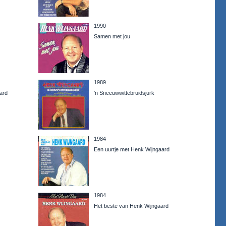
1990
Samen met jou
1989
ard
'n Sneeuwwittebruidsjurk
1984
Een uurtje met Henk Wijngaard
1984
Het beste van Henk Wijngaard