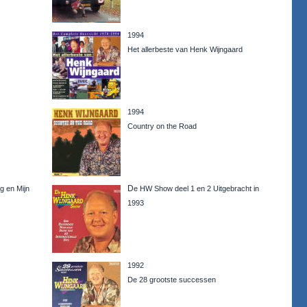
1994
Het allerbeste van Henk Wijngaard
1994
Country on the Road
D
g en Mijn
e HW Show deel 1 en 2 Uitgebracht in
1993
1992
De 28 grootste successen